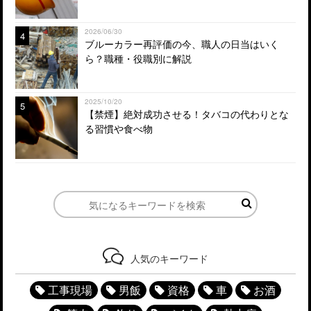
2026/06/30
4
ブルーカラー再評価の今、職人の日当はいく
ら？職種・役職別に解説
2025/10/20
5
【禁煙】絶対成功させる！タバコの代わりとな
る習慣や食べ物
人気のキーワード
工事現場
男飯
資格
車
お酒