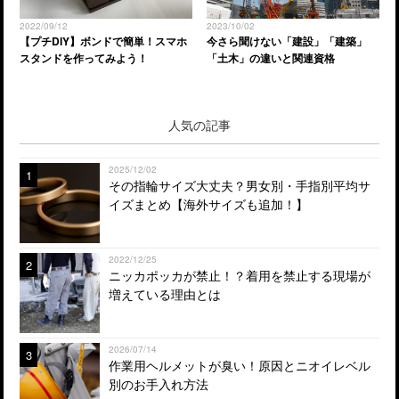
2022/09/12
2023/10/02
【プチDIY】ボンドで簡単！スマホ
今さら聞けない「建設」「建築」
スタンドを作ってみよう！
「土木」の違いと関連資格
人気の記事
2025/12/02
1
その指輪サイズ大丈夫？男女別・手指別平均サ
イズまとめ【海外サイズも追加！】
2022/12/25
2
ニッカポッカが禁止！？着用を禁止する現場が
増えている理由とは
2026/07/14
3
作業用ヘルメットが臭い！原因とニオイレベル
別のお手入れ方法