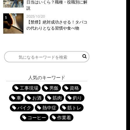
日当はいくら？職種・役職別に解
説
2025/10/20
5
【禁煙】絶対成功させる！タバコ
の代わりとなる習慣や食べ物
人気のキーワード
工事現場
男飯
資格
車
お酒
筋肉
釣り
バイク
熱中症
筋トレ
コーヒー
作業着