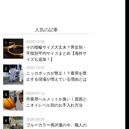
人気の記事
2025/12/02
1
その指輪サイズ大丈夫？男女別・
手指別平均サイズまとめ【海外サ
イズも追加！】
2022/12/25
2
ニッカポッカが禁止！？着用を禁
止する現場が増えている理由とは
2026/07/14
3
作業用ヘルメットが臭い！原因と
ニオイレベル別のお手入れ方法
2026/06/30
4
ブルーカラー再評価の今、職人の