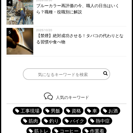
4
ブルーカラー再評価の今、職人の日当はいく
ら？職種・役職別に解説
2025/10/20
5
【禁煙】絶対成功させる！タバコの代わりとな
る習慣や食べ物
人気のキーワード
工事現場
男飯
資格
車
お酒
筋肉
釣り
バイク
熱中症
筋トレ
コーヒー
作業着