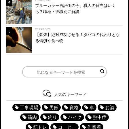
4
ブルーカラー再評価の今、職人の日当はいく
ら？職種・役職別に解説
2025/10/20
5
【禁煙】絶対成功させる！タバコの代わりとな
る習慣や食べ物
人気のキーワード
工事現場
男飯
資格
車
お酒
筋肉
釣り
バイク
熱中症
筋トレ
コーヒー
作業着