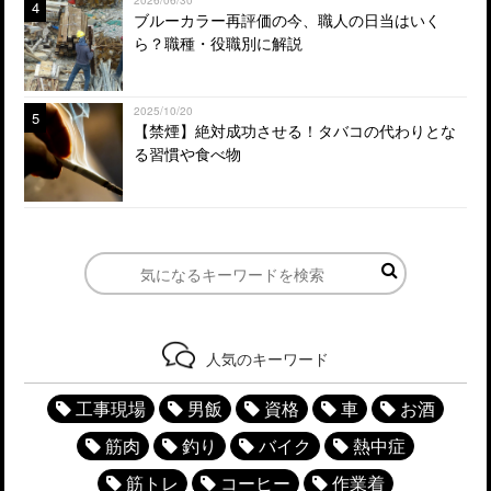
4
ブルーカラー再評価の今、職人の日当はいく
ら？職種・役職別に解説
2025/10/20
5
【禁煙】絶対成功させる！タバコの代わりとな
る習慣や食べ物
人気のキーワード
工事現場
男飯
資格
車
お酒
筋肉
釣り
バイク
熱中症
筋トレ
コーヒー
作業着