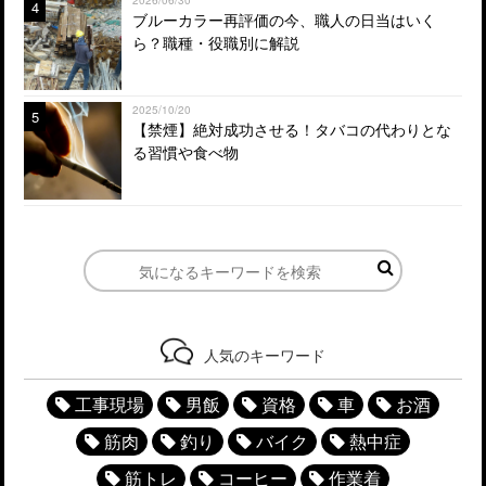
4
ブルーカラー再評価の今、職人の日当はいく
ら？職種・役職別に解説
2025/10/20
5
【禁煙】絶対成功させる！タバコの代わりとな
る習慣や食べ物
人気のキーワード
工事現場
男飯
資格
車
お酒
筋肉
釣り
バイク
熱中症
筋トレ
コーヒー
作業着