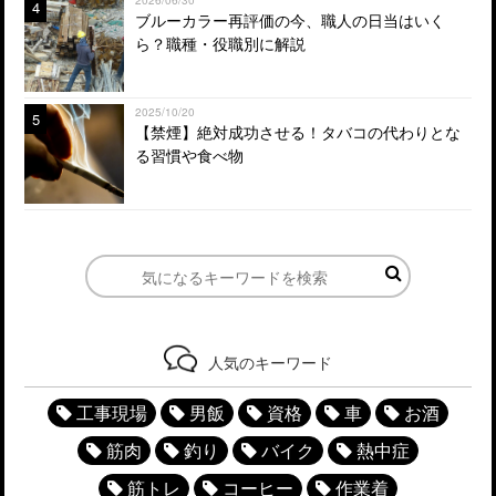
4
ブルーカラー再評価の今、職人の日当はいく
ら？職種・役職別に解説
2025/10/20
5
【禁煙】絶対成功させる！タバコの代わりとな
る習慣や食べ物
人気のキーワード
工事現場
男飯
資格
車
お酒
筋肉
釣り
バイク
熱中症
筋トレ
コーヒー
作業着