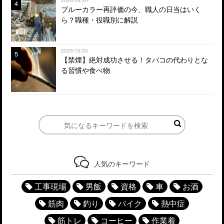
4
ブルーカラー再評価の今、職人の日当はいく
ら？職種・役職別に解説
2025/10/20
5
【禁煙】絶対成功させる！タバコの代わりとな
る習慣や食べ物
人気のキーワード
工事現場
男飯
資格
車
お酒
筋肉
釣り
バイク
熱中症
筋トレ
コーヒー
作業着