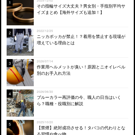
2025/12/02
1
その指輪サイズ大丈夫？男女別・手指別平均サ
イズまとめ【海外サイズも追加！】
2022/12/25
2
ニッカポッカが禁止！？着用を禁止する現場が
増えている理由とは
2026/07/14
3
作業用ヘルメットが臭い！原因とニオイレベル
別のお手入れ方法
2026/06/30
4
ブルーカラー再評価の今、職人の日当はいく
ら？職種・役職別に解説
2025/10/20
5
【禁煙】絶対成功させる！タバコの代わりとな
る習慣や食べ物