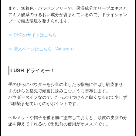
また、無着色・パラベンフリーで、保湿成分オリーブエキスと
アミノ酸系のうるおい成分が含まれているので、ドライシャン
プーで頭皮環境を整えられます。
≫ DHCのサイトはこちら
≫ 購入ページはこちら（Amazon）
LUSH ドライミー！
手のひらにパウダーを少量の出したら指先に伸ばし馴染ませ、
手のひらと指先で頭皮に揉みこむように塗布します。
パウダータイプなので、たっぷりつけると白くなるので少しず
つ馴染ませていくのがポイントです。
ヘルメットや帽子を被る前に塗布しておくと、頭皮の皮脂の分
泌を抑えてくれるので出勤前の使用がオススメです。