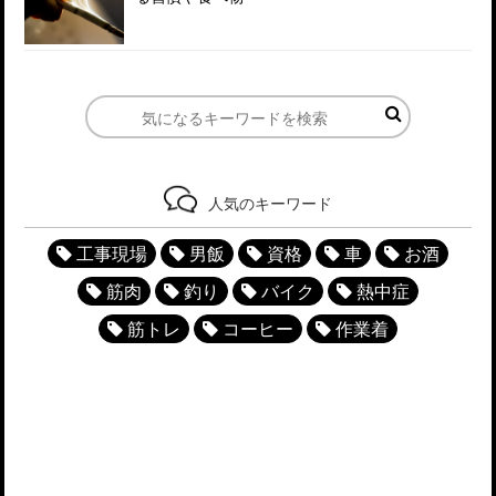
人気のキーワード
工事現場
男飯
資格
車
お酒
筋肉
釣り
バイク
熱中症
筋トレ
コーヒー
作業着