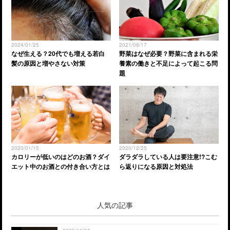
2024/01/25
2021/08/17
なぜ生える？20代でも増える若白
野菜はなぜ必要？野菜に含まれる栄
髪の原因と増やさない対策
養素の働きと不足によって起こる問
題
2020/01/15
2020/12/25
カロリーが低いのはどのお酒？ダイ
ダラダラしている人は要注意!?こむ
エット中のお酒との付き合い方とは
ら返りになる原因と対処法
人気の記事