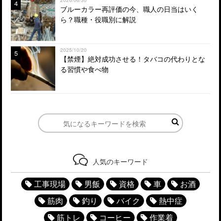
4
ブルーカラー再評価の今、職人の日当はいく
ら？職種・役職別に解説
2025/10/20
5
【禁煙】絶対成功させる！タバコの代わりとな
る習慣や食べ物
人気のキーワード
工事現場
男飯
資格
車
お酒
筋肉
釣り
バイク
熱中症
筋トレ
コーヒー
作業着