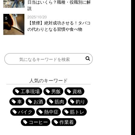
日当はいくら？職種・役職別に解
説
2025/10/20
5
【禁煙】絶対成功させる！タバコ
の代わりとなる習慣や食べ物
人気のキーワード
工事現場
男飯
資格
車
お酒
筋肉
釣り
バイク
熱中症
筋トレ
コーヒー
作業着