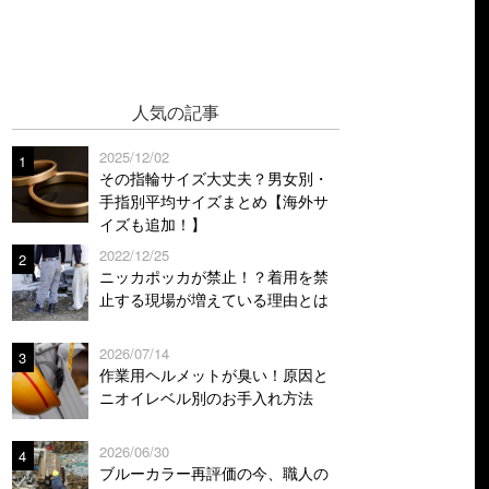
人気の記事
2025/12/02
1
その指輪サイズ大丈夫？男女別・
手指別平均サイズまとめ【海外サ
イズも追加！】
2022/12/25
2
ニッカポッカが禁止！？着用を禁
止する現場が増えている理由とは
2026/07/14
3
作業用ヘルメットが臭い！原因と
ニオイレベル別のお手入れ方法
2026/06/30
4
ブルーカラー再評価の今、職人の