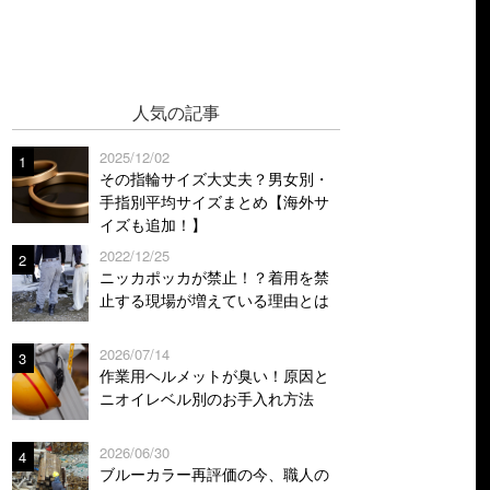
人気の記事
2025/12/02
1
その指輪サイズ大丈夫？男女別・
手指別平均サイズまとめ【海外サ
イズも追加！】
2022/12/25
2
ニッカポッカが禁止！？着用を禁
止する現場が増えている理由とは
2026/07/14
3
作業用ヘルメットが臭い！原因と
ニオイレベル別のお手入れ方法
2026/06/30
4
ブルーカラー再評価の今、職人の