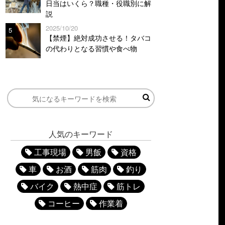
日当はいくら？職種・役職別に解
説
2025/10/20
5
【禁煙】絶対成功させる！タバコ
の代わりとなる習慣や食べ物
人気のキーワード
工事現場
男飯
資格
車
お酒
筋肉
釣り
バイク
熱中症
筋トレ
コーヒー
作業着