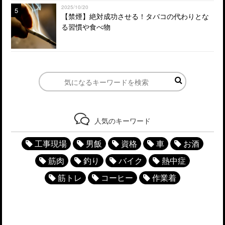
2025/10/20
5
【禁煙】絶対成功させる！タバコの代わりとな
る習慣や食べ物
人気のキーワード
工事現場
男飯
資格
車
お酒
筋肉
釣り
バイク
熱中症
筋トレ
コーヒー
作業着