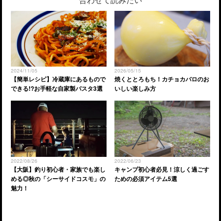
2024/11/05
2026/05/15
【簡単レシピ】冷蔵庫にあるもので
焼くととろもち！カチョカバロのお
できる!?お手軽な自家製パスタ3選
いしい楽しみ方
2022/08/26
2022/06/23
【大阪】釣り初心者・家族でも楽し
キャンプ初心者必見！涼しく過ごす
める◎秋の「シーサイドコスモ」の
ための必須アイテム5選
魅力！