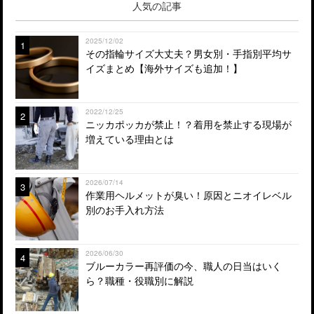
人気の記事
2025/12/02
1
その指輪サイズ大丈夫？男女別・手指別平均サ
イズまとめ【海外サイズも追加！】
2022/12/25
2
ニッカポッカが禁止！？着用を禁止する現場が
増えている理由とは
2026/07/14
3
作業用ヘルメットが臭い！原因とニオイレベル
別のお手入れ方法
2026/06/30
4
ブルーカラー再評価の今、職人の日当はいく
ら？職種・役職別に解説