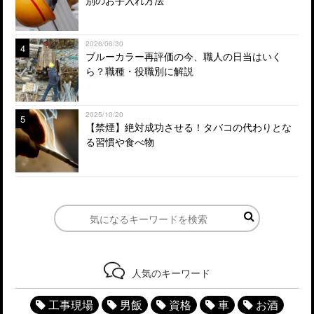
2026/06/30
4
ブルーカラー再評価の今、職人の日当はいく
ら？職種・役職別に解説
2025/10/20
5
【禁煙】絶対成功させる！タバコの代わりとな
る習慣や食べ物
人気のキーワード
工事現場
男飯
資格
車
お酒