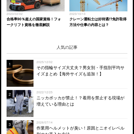
2023/02/02
2023/10/13
合格率90％超えの国家資格！フォ
クレーン運転士は好待遇!?免許取得
ークリフト資格を徹底解説
方法や仕事の内容とは？
人気の記事
2025/12/02
1
その指輪サイズ大丈夫？男女別・手指別平均サ
イズまとめ【海外サイズも追加！】
2022/12/25
2
ニッカポッカが禁止！？着用を禁止する現場が
増えている理由とは
2026/07/14
3
作業用ヘルメットが臭い！原因とニオイレベル
別のお手入れ方法