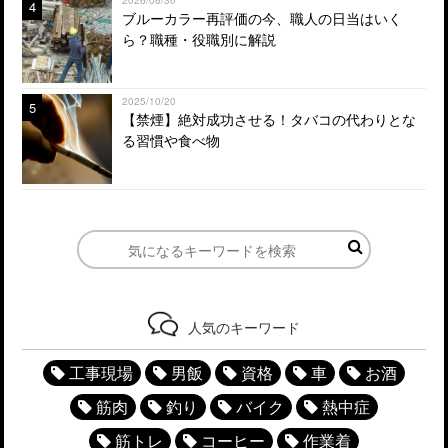
4
ブルーカラー再評価の今、職人の日当はいく
ら？職種・役職別に解説
2025/10/20
5
【禁煙】絶対成功させる！タバコの代わりとな
る習慣や食べ物
人気のキーワード
工事現場
男飯
資格
車
お酒
筋肉
釣り
バイク
熱中症
筋トレ
コーヒー
作業着