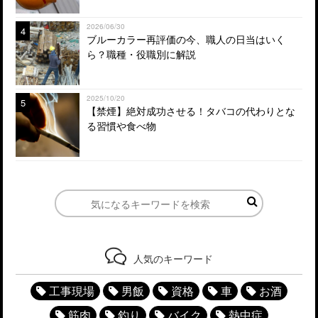
2026/06/30
4
ブルーカラー再評価の今、職人の日当はいく
ら？職種・役職別に解説
2025/10/20
5
【禁煙】絶対成功させる！タバコの代わりとな
る習慣や食べ物
人気のキーワード
工事現場
男飯
資格
車
お酒
筋肉
釣り
バイク
熱中症