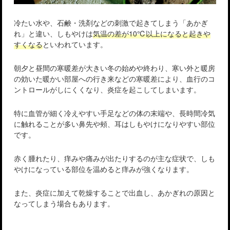
冷たい水や、石鹸・洗剤などの刺激で起きてしまう「あかぎ
れ」と違い、しもやけは
気温の差が10℃以上になると起きや
すくなる
といわれています。
朝夕と昼間の寒暖差が大きい冬の始めや終わり、寒い外と暖房
の効いた暖かい部屋への行き来などの寒暖差により、血行のコ
ントロールがしにくくなり、炎症を起こしてしまいます。
特に血管が細く冷えやすい手足などの体の末端や、長時間冷気
に触れることが多い鼻先や頰、耳はしもやけになりやすい部位
です。
赤く腫れたり、痒みや痛みが出たりするのが主な症状で、しも
やけになっている部位を温めると痒みが強くなります。
また、炎症に加えて乾燥することで出血し、あかぎれの原因と
なってしまう場合もあります。