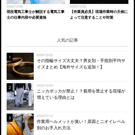
2023/10/28
2025/10/28
現役電気工事士が解説する電気工事
【作業員必見】現場作業時の天候に
士の仕事内容や必要資格
よって注意することや対策
人気の記事
2025/12/02
1
その指輪サイズ大丈夫？男女別・手指別平均サ
イズまとめ【海外サイズも追加！】
2022/12/25
2
ニッカポッカが禁止！？着用を禁止する現場が
増えている理由とは
2026/07/14
3
作業用ヘルメットが臭い！原因とニオイレベル
別のお手入れ方法