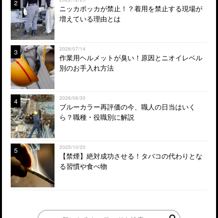
2
ニッカポッカが禁止！？着用を禁止する現場が
増えている理由とは
2026/07/14
3
作業用ヘルメットが臭い！原因とニオイレベル
別のお手入れ方法
2026/06/30
4
ブルーカラー再評価の今、職人の日当はいく
ら？職種・役職別に解説
2025/10/20
5
【禁煙】絶対成功させる！タバコの代わりとな
る習慣や食べ物