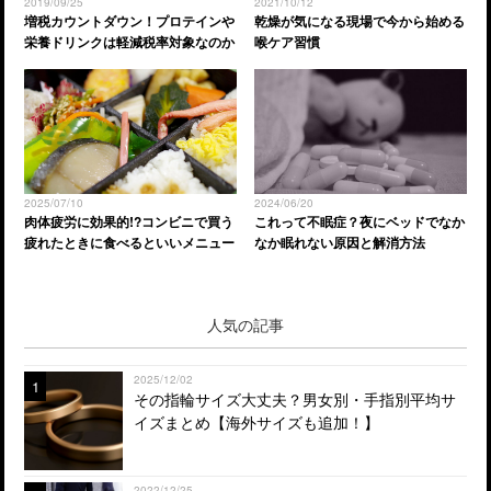
2019/09/25
2021/10/12
増税カウントダウン！プロテインや
乾燥が気になる現場で今から始める
栄養ドリンクは軽減税率対象なのか
喉ケア習慣
2025/07/10
2024/06/20
肉体疲労に効果的!?コンビニで買う
これって不眠症？夜にベッドでなか
疲れたときに食べるといいメニュー
なか眠れない原因と解消方法
人気の記事
2025/12/02
1
その指輪サイズ大丈夫？男女別・手指別平均サ
イズまとめ【海外サイズも追加！】
2022/12/25