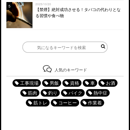
2025/10/20
5
【禁煙】絶対成功させる！タバコの代わりとな
る習慣や食べ物
人気のキーワード
工事現場
男飯
資格
車
お酒
筋肉
釣り
バイク
熱中症
筋トレ
コーヒー
作業着