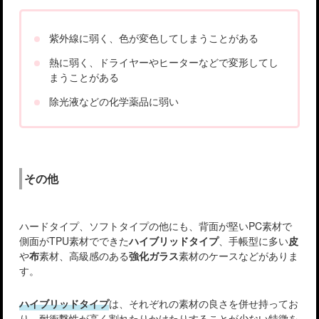
紫外線に弱く、色が変色してしまうことがある
熱に弱く、ドライヤーやヒーターなどで変形してし
まうことがある
除光液などの化学薬品に弱い
その他
ハードタイプ、ソフトタイプの他にも、背面が堅いPC素材で
側面がTPU素材でできた
ハイブリッドタイプ
、手帳型に多い
皮
や
布
素材、高級感のある
強化ガラス
素材のケースなどがありま
す。
ハイブリッドタイプ
は、それぞれの素材の良さを併せ持ってお
り、耐衝撃性が高く割れたりかけたりすることが少ない特徴を