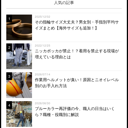
人気の記事
2025/12/02
1
その指輪サイズ大丈夫？男女別・手指別平均サ
イズまとめ【海外サイズも追加！】
2022/12/25
2
ニッカポッカが禁止！？着用を禁止する現場が
増えている理由とは
2026/07/14
3
作業用ヘルメットが臭い！原因とニオイレベル
別のお手入れ方法
2026/06/30
4
ブルーカラー再評価の今、職人の日当はいく
ら？職種・役職別に解説