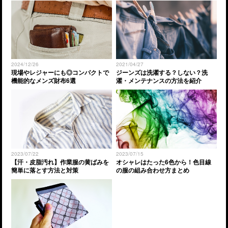
2024/12/26
2021/04/27
現場やレジャーにも◎コンパクトで
ジーンズは洗濯する？しない？洗
機能的なメンズ財布6選
濯・メンテナンスの方法を紹介
2023/07/22
2023/07/15
【汗・皮脂汚れ】作業服の黄ばみを
オシャレはたった6色から！色目線
簡単に落とす方法と対策
の服の組み合わせ方まとめ