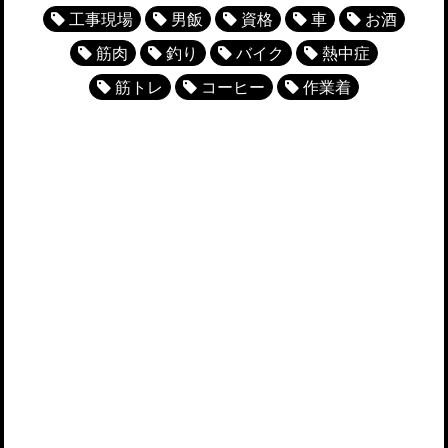
工事現場
男飯
資格
車
お酒
筋肉
釣り
バイク
熱中症
筋トレ
コーヒー
作業着