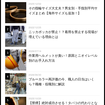
2025/12/02
1
その指輪サイズ大丈夫？男女別・手指別平均サ
イズまとめ【海外サイズも追加！】
2022/12/25
2
ニッカポッカが禁止！？着用を禁止する現場が
増えている理由とは
2026/07/14
3
作業用ヘルメットが臭い！原因とニオイレベル
別のお手入れ方法
2026/06/30
4
ブルーカラー再評価の今、職人の日当はいく
ら？職種・役職別に解説
2025/10/20
5
【禁煙】絶対成功させる！タバコの代わりとな