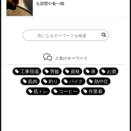
る習慣や食べ物
人気のキーワード
工事現場
男飯
資格
車
お酒
筋肉
釣り
バイク
熱中症
筋トレ
コーヒー
作業着