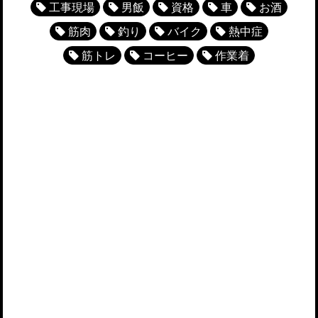
工事現場
男飯
資格
車
お酒
筋肉
釣り
バイク
熱中症
筋トレ
コーヒー
作業着