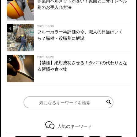
作業用ヘルメットが臭い！原因とニオイレベル
別のお手入れ方法
2026/06/30
4
ブルーカラー再評価の今、職人の日当はいく
ら？職種・役職別に解説
2025/10/20
5
【禁煙】絶対成功させる！タバコの代わりとな
る習慣や食べ物
人気のキーワード