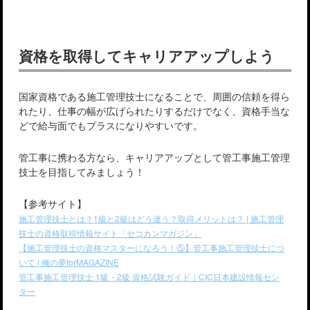
資格を取得してキャリアアップしよう
国家資格である施工管理技士になることで、周囲の信頼を得ら
れたり、仕事の幅が広げられたりするだけでなく、資格手当な
どで給与面でもプラスになりやすいです。
管工事に携わる方なら、キャリアアップとして管工事施工管理
技士を目指してみましょう！
【参考サイト】
施工管理技士とは？1級と2級はどう違う？取得メリットは？ | 施工管理
技士の資格取得情報サイト「セコカンマガジン」
【施工管理技士の資格マスターになろう！⑤】管工事施工管理技士につ
いて | 俺の夢forMAGAZINE
管工事施工管理技士 1級・2級 資格試験ガイド｜CIC日本建設情報セン
ター