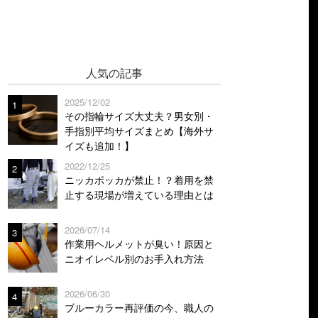
人気の記事
2025/12/02
1
その指輪サイズ大丈夫？男女別・
手指別平均サイズまとめ【海外サ
イズも追加！】
2022/12/25
2
ニッカポッカが禁止！？着用を禁
止する現場が増えている理由とは
2026/07/14
3
作業用ヘルメットが臭い！原因と
ニオイレベル別のお手入れ方法
2026/06/30
4
ブルーカラー再評価の今、職人の