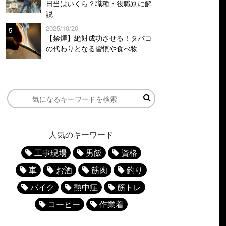
日当はいくら？職種・役職別に解
説
2025/10/20
5
【禁煙】絶対成功させる！タバコ
の代わりとなる習慣や食べ物
人気のキーワード
工事現場
男飯
資格
車
お酒
筋肉
釣り
バイク
熱中症
筋トレ
コーヒー
作業着