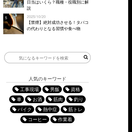
日当はいくら？職種・役職別に解
説
2025/10/20
5
【禁煙】絶対成功させる！タバコ
の代わりとなる習慣や食べ物
人気のキーワード
工事現場
男飯
資格
車
お酒
筋肉
釣り
バイク
熱中症
筋トレ
コーヒー
作業着