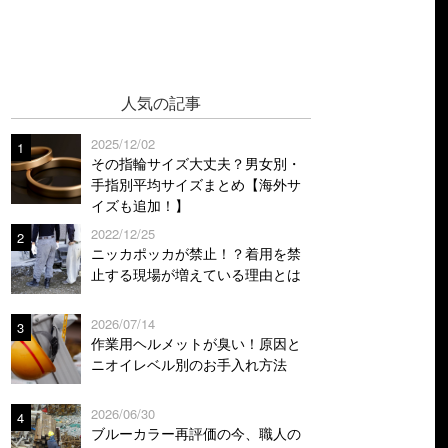
人気の記事
2025/12/02
1
その指輪サイズ大丈夫？男女別・
手指別平均サイズまとめ【海外サ
イズも追加！】
2022/12/25
2
ニッカポッカが禁止！？着用を禁
止する現場が増えている理由とは
2026/07/14
3
作業用ヘルメットが臭い！原因と
ニオイレベル別のお手入れ方法
2026/06/30
4
ブルーカラー再評価の今、職人の