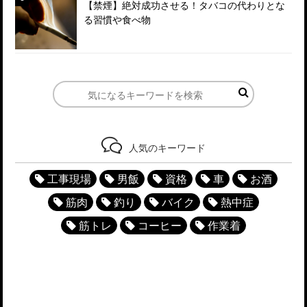
【禁煙】絶対成功させる！タバコの代わりとな
る習慣や食べ物
人気のキーワード
工事現場
男飯
資格
車
お酒
筋肉
釣り
バイク
熱中症
筋トレ
コーヒー
作業着