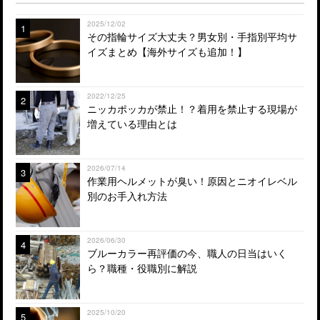
2025/12/02
1
その指輪サイズ大丈夫？男女別・手指別平均サ
イズまとめ【海外サイズも追加！】
2022/12/25
2
ニッカポッカが禁止！？着用を禁止する現場が
増えている理由とは
2026/07/14
3
作業用ヘルメットが臭い！原因とニオイレベル
別のお手入れ方法
2026/06/30
4
ブルーカラー再評価の今、職人の日当はいく
ら？職種・役職別に解説
2025/10/20
5