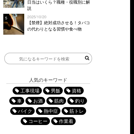
日当はいくら？職種・役職別に解
説
2025/10/20
5
【禁煙】絶対成功させる！タバコ
の代わりとなる習慣や食べ物
人気のキーワード
工事現場
男飯
資格
車
お酒
筋肉
釣り
バイク
熱中症
筋トレ
コーヒー
作業着