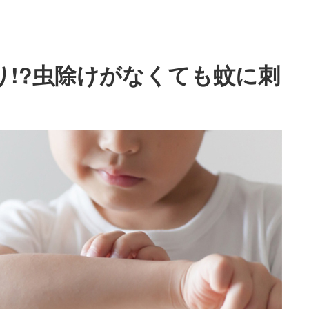
り!?虫除けがなくても蚊に刺