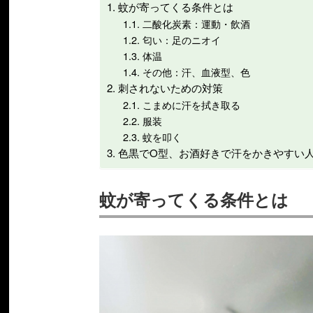
蚊が寄ってくる条件とは
二酸化炭素：運動・飲酒
匂い：足のニオイ
体温
その他：汗、血液型、色
刺されないための対策
こまめに汗を拭き取る
服装
蚊を叩く
色黒でO型、お酒好きで汗をかきやすい
蚊が寄ってくる条件とは