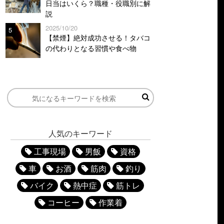
日当はいくら？職種・役職別に解
説
2025/10/20
5
【禁煙】絶対成功させる！タバコ
の代わりとなる習慣や食べ物
人気のキーワード
工事現場
男飯
資格
車
お酒
筋肉
釣り
バイク
熱中症
筋トレ
コーヒー
作業着