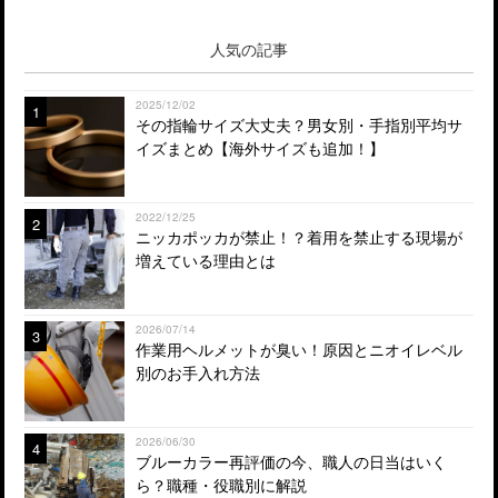
人気の記事
2025/12/02
1
その指輪サイズ大丈夫？男女別・手指別平均サ
イズまとめ【海外サイズも追加！】
2022/12/25
2
ニッカポッカが禁止！？着用を禁止する現場が
増えている理由とは
2026/07/14
3
作業用ヘルメットが臭い！原因とニオイレベル
別のお手入れ方法
2026/06/30
4
ブルーカラー再評価の今、職人の日当はいく
ら？職種・役職別に解説