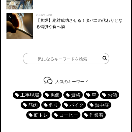
2025/10/20
5
【禁煙】絶対成功させる！タバコの代わりとな
る習慣や食べ物
人気のキーワード
工事現場
男飯
資格
車
お酒
筋肉
釣り
バイク
熱中症
筋トレ
コーヒー
作業着