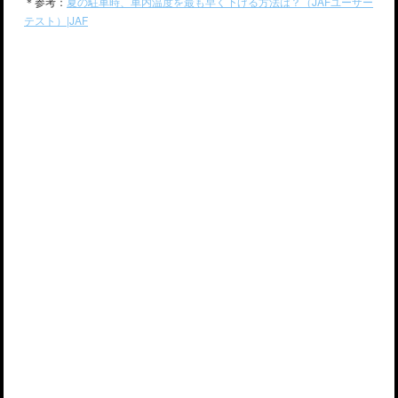
＊参考：
夏の駐車時、車内温度を最も早く下げる方法は？（JAFユーザー
テスト）|JAF