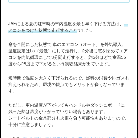
JAFによる夏の駐車時の車内温度を最も早く下げる方法は、
エ
アコンをつけた状態で走行すること
でした。
窓を全開にした状態で 車のエアコン（オート）を外気導入、
温度設定はLo（最低）にして走行し、2分後に窓を閉めてエア
コンを内気循環にして3分間走行すると、約5分ほどで室温55
度から28度まで下がるという実験結果が出ています。
短時間で温度を大きく下げられるので、燃料の消費や排ガスも
抑えられるため、環境の観点でもメリットが多くなっていま
す。
ただし、車内温度が下がってもハンドルやダッシュボードに
残った熱は温度が下がっていない場合もあります。
シートベルトの金具部分も火傷を負う可能性もありますので、
十分に注意しましょう。