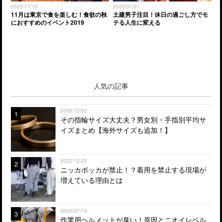
2022/11/10
2020/01/31
11月は東京で食を楽しむ！食欲の秋
土建男子注目！休日の過ごし方でモ
におすすめのイベント2019
テる人生に変える
人気の記事
2025/12/02
1
その指輪サイズ大丈夫？男女別・手指別平均サ
イズまとめ【海外サイズも追加！】
2022/12/25
2
ニッカポッカが禁止！？着用を禁止する現場が
増えている理由とは
2026/07/14
3
作業用ヘルメットが臭い！原因とニオイレベル