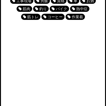
工事現場
男飯
資格
車
お酒
筋肉
釣り
バイク
熱中症
筋トレ
コーヒー
作業着