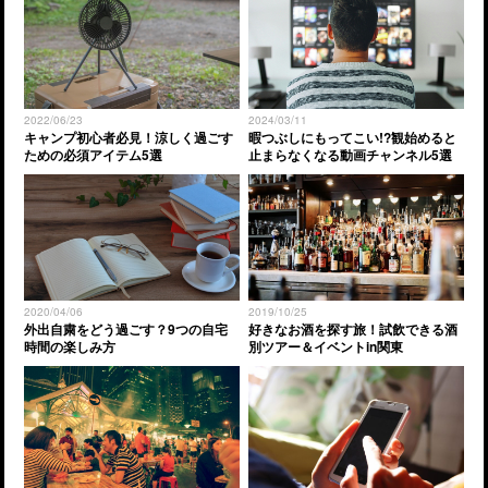
2022/06/23
2024/03/11
キャンプ初心者必見！涼しく過ごす
暇つぶしにもってこい!?観始めると
ための必須アイテム5選
止まらなくなる動画チャンネル5選
2020/04/06
2019/10/25
外出自粛をどう過ごす？9つの自宅
好きなお酒を探す旅！試飲できる酒
時間の楽しみ方
別ツアー＆イベントin関東