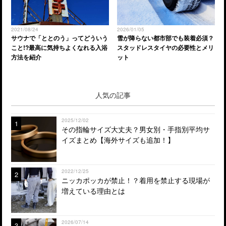
2021/08/24
2026/01/05
サウナで「ととのう」ってどういう
雪が降らない都市部でも装着必須？
こと!?最高に気持ちよくなれる入浴
スタッドレスタイヤの必要性とメリ
方法を紹介
ット
人気の記事
2025/12/02
1
その指輪サイズ大丈夫？男女別・手指別平均サ
イズまとめ【海外サイズも追加！】
2022/12/25
2
ニッカポッカが禁止！？着用を禁止する現場が
増えている理由とは
2026/07/14
3