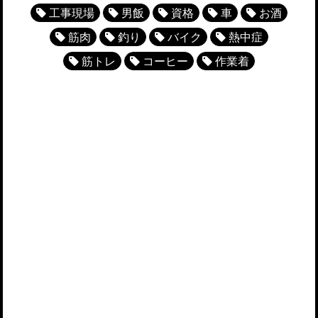
工事現場
男飯
資格
車
お酒
筋肉
釣り
バイク
熱中症
筋トレ
コーヒー
作業着