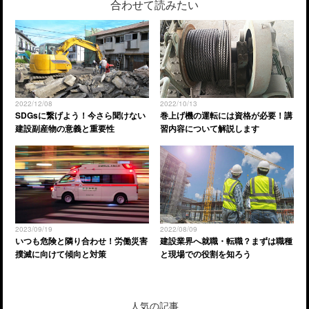
合わせて読みたい
2022/12/08
2022/10/13
SDGsに繋げよう！今さら聞けない
巻上げ機の運転には資格が必要！講
建設副産物の意義と重要性
習内容について解説します
2023/09/19
2022/08/09
いつも危険と隣り合わせ！労働災害
建設業界へ就職・転職？まずは職種
撲滅に向けて傾向と対策
と現場での役割を知ろう
人気の記事