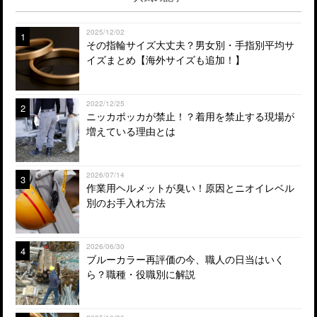
2025/12/02
1
その指輪サイズ大丈夫？男女別・手指別平均サ
イズまとめ【海外サイズも追加！】
2022/12/25
2
ニッカポッカが禁止！？着用を禁止する現場が
増えている理由とは
2026/07/14
3
作業用ヘルメットが臭い！原因とニオイレベル
別のお手入れ方法
2026/06/30
4
ブルーカラー再評価の今、職人の日当はいく
ら？職種・役職別に解説