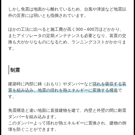
しかし免震は地面から離れているため、台風や津波など地震以
外の災害には弱いとも指摘されています。
ほかの工法に比べると施工費が高く300～600万ほどかかり、
またアイソレータの定期メンテナンスも必要となり、装置の交
換も大がかりなものになるため、ランニングコストがかかりま
す。
制震
建築時に内部に錘（おもり）やダンパーなど
揺れを吸収する装
置を組み込み、地震の揺れを熱エネルギーに変換する構造
で
す。
免震構造と違い地面に直接建物を建て、内壁と外壁の間に耐震
ダンパーを組み込みます。
このダンパーよって揺れが熱エネルギーに置換され、建物の倒
壊を防ぐことができます。