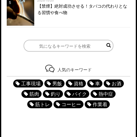
2025/10/20
5
【禁煙】絶対成功させる！タバコの代わりとな
る習慣や食べ物
人気のキーワード
工事現場
男飯
資格
車
お酒
筋肉
釣り
バイク
熱中症
筋トレ
コーヒー
作業着