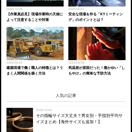
2025/10/28
2025/03/21
【作業員必見】現場作業時の天候に
安全な現場を作る「KYミーティン
よって注意することや対策
グ」のポイントとは？
2023/09/25
2023/03/09
建築現場で働く職人の特徴とは？う
気温差が原因だった！痛かゆい「し
まく人間関係を築く方法
もやけ」の簡単な予防方法
人気の記事
2025/12/02
1
その指輪サイズ大丈夫？男女別・手指別平均サ
イズまとめ【海外サイズも追加！】