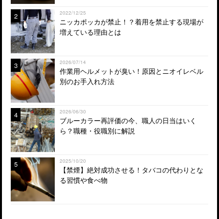
2022/12/25
2
ニッカポッカが禁止！？着用を禁止する現場が
増えている理由とは
2026/07/14
3
作業用ヘルメットが臭い！原因とニオイレベル
別のお手入れ方法
2026/06/30
4
ブルーカラー再評価の今、職人の日当はいく
ら？職種・役職別に解説
2025/10/20
5
【禁煙】絶対成功させる！タバコの代わりとな
る習慣や食べ物