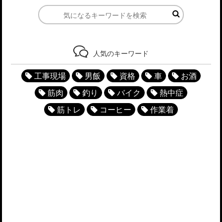
人気のキーワード
工事現場
男飯
資格
車
お酒
筋肉
釣り
バイク
熱中症
筋トレ
コーヒー
作業着