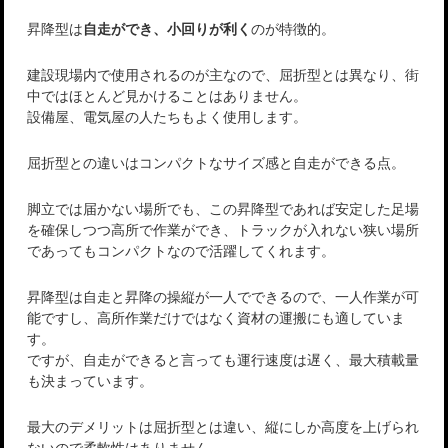
昇降型は
自走ができ、小回りが利く
のが特徴的。
建設現場内で使用されるのが主なので、屈折型とは異なり、街
中ではほとんど見かけることはありません。
設備屋、電気屋の人たちもよく使用します。
屈折型との違いはコンパクトなサイズ感と自走ができる点。
脚立では届かない場所でも、この昇降型であれば安定した足場
を確保しつつ高所で作業ができ、トラックが入れない狭い場所
であってもコンパクトなので活躍してくれます。
昇降型は自走と昇降の操縦が一人でできるので、一人作業が可
能ですし、高所作業だけではなく資材の運搬にも適していま
す。
ですが、自走ができると言っても運行速度は遅く、最大積載量
も決まっています。
最大のデメリットは屈折型とは違い、縦にしか高度を上げられ
ないので柔軟性はありません。