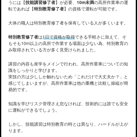
うには【
技能講習修了者
】が必要、
10m未満
の高所作業車の運
転であれば【
特別教育修了者
】の資格で運転が可能です。
大体の職人は特別教育修了者を保有している人が多くいます。
特別教育修了者
は
1日で資格が取得
できる手軽さに加えて、そ
もそも10m以上の高所で作業する場面は少ない為、特別教育の
み取得されている方が多く見受けられました。
講習の内容も座学をメインで行われ、高所作業車についての知
識をしっかりと学びます。
実技の方は少ししか触れないため「これだけで大丈夫か？」と
感じてしまいますが、高所作業車は他の重機と比較し操縦が簡
易的です。
知識を学びリスク管理さえ怠なければ、技術的には誰でも安全
に運転ができるでしょう。
しかし、技能講習は特別教育の時とは異なり、ハードルが上が
ります。