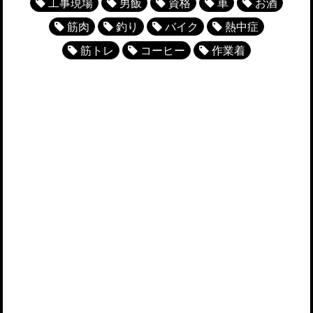
工事現場
男飯
資格
車
お酒
筋肉
釣り
バイク
熱中症
筋トレ
コーヒー
作業着