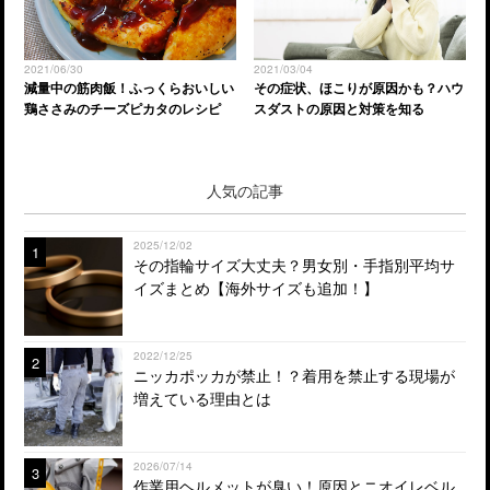
2021/06/30
2021/03/04
減量中の筋肉飯！ふっくらおいしい
その症状、ほこりが原因かも？ハウ
鶏ささみのチーズピカタのレシピ
スダストの原因と対策を知る
人気の記事
2025/12/02
1
その指輪サイズ大丈夫？男女別・手指別平均サ
イズまとめ【海外サイズも追加！】
2022/12/25
2
ニッカポッカが禁止！？着用を禁止する現場が
増えている理由とは
2026/07/14
3
作業用ヘルメットが臭い！原因とニオイレベル