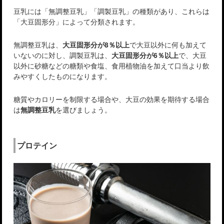
豆乳には「無調整豆乳」「調製豆乳」の種類があり、これらは
「大豆固形分」によって分類されます。
無調整豆乳は、
大豆固形分が8％以上
で大豆以外に何も加えて
いないのに対し、調製豆乳は、
大豆固形分が6％以上
で、大豆
以外に砂糖などの糖類や食塩、食用植物油を加えて口当より飲
みやすくしたものになります。
糖質やカロリーを制限する場合や、大豆の効果を期待する場合
は
無調整豆乳
を選びましょう。
プロテイン