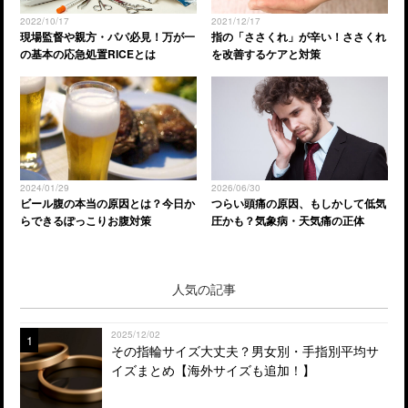
2022/10/17
2021/12/17
現場監督や親方・パパ必見！万が一
指の「ささくれ」が辛い！ささくれ
の基本の応急処置RICEとは
を改善するケアと対策
2024/01/29
2026/06/30
ビール腹の本当の原因とは？今日か
つらい頭痛の原因、もしかして低気
らできるぽっこりお腹対策
圧かも？気象病・天気痛の正体
人気の記事
2025/12/02
1
その指輪サイズ大丈夫？男女別・手指別平均サ
イズまとめ【海外サイズも追加！】