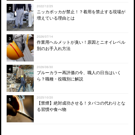
2022/12/25
2
ニッカポッカが禁止！？着用を禁止する現場が
増えている理由とは
2026/07/14
3
作業用ヘルメットが臭い！原因とニオイレベル
別のお手入れ方法
2026/06/30
4
ブルーカラー再評価の今、職人の日当はいく
ら？職種・役職別に解説
2025/10/20
5
【禁煙】絶対成功させる！タバコの代わりとな
る習慣や食べ物