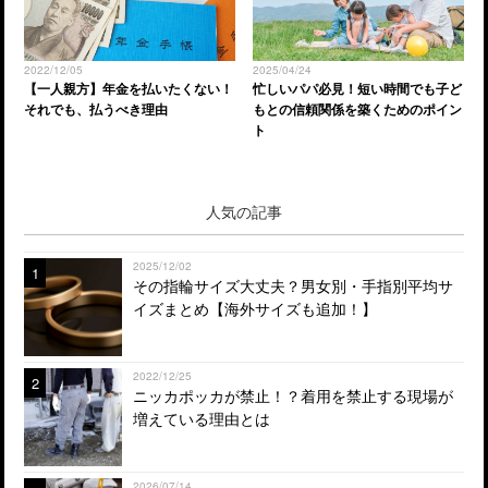
2022/12/05
2025/04/24
【一人親方】年金を払いたくない！
忙しいパパ必見！短い時間でも子ど
それでも、払うべき理由
もとの信頼関係を築くためのポイン
ト
人気の記事
2025/12/02
1
その指輪サイズ大丈夫？男女別・手指別平均サ
イズまとめ【海外サイズも追加！】
2022/12/25
2
ニッカポッカが禁止！？着用を禁止する現場が
増えている理由とは
2026/07/14