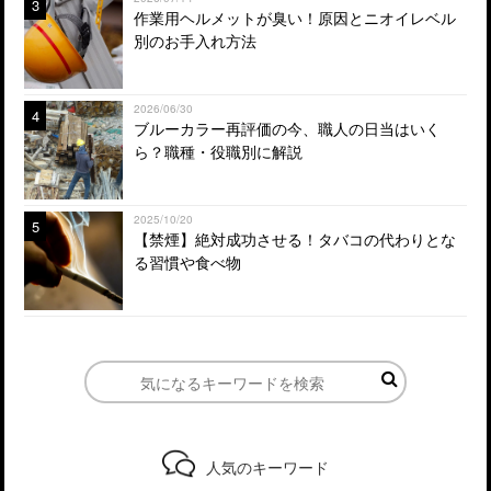
3
作業用ヘルメットが臭い！原因とニオイレベル
別のお手入れ方法
2026/06/30
4
ブルーカラー再評価の今、職人の日当はいく
ら？職種・役職別に解説
2025/10/20
5
【禁煙】絶対成功させる！タバコの代わりとな
る習慣や食べ物
人気のキーワード