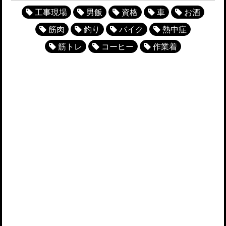
工事現場
男飯
資格
車
お酒
筋肉
釣り
バイク
熱中症
筋トレ
コーヒー
作業着