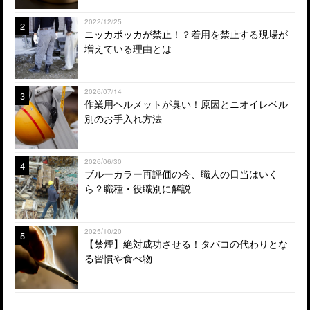
2022/12/25
2
ニッカポッカが禁止！？着用を禁止する現場が
増えている理由とは
2026/07/14
3
作業用ヘルメットが臭い！原因とニオイレベル
別のお手入れ方法
2026/06/30
4
ブルーカラー再評価の今、職人の日当はいく
ら？職種・役職別に解説
2025/10/20
5
【禁煙】絶対成功させる！タバコの代わりとな
る習慣や食べ物