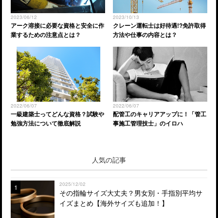
2023/06/12
2023/10/13
アーク溶接に必要な資格と安全に作
クレーン運転士は好待遇!?免許取得
業するための注意点とは？
方法や仕事の内容とは？
2022/06/07
2022/06/07
一級建築士ってどんな資格？試験や
配管工のキャリアアップに！「管工
勉強方法について徹底解説
事施工管理技士」のイロハ
人気の記事
2025/12/02
1
その指輪サイズ大丈夫？男女別・手指別平均サ
イズまとめ【海外サイズも追加！】