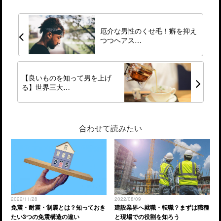
厄介な男性のくせ毛！癖を抑え
つつヘアス…
【良いものを知って男を上げ
る】世界三大…
合わせて読みたい
2022/11/28
2022/08/09
免震・耐震・制震とは？知っておき
建設業界へ就職・転職？まずは職種
たい3つの免震構造の違い
と現場での役割を知ろう