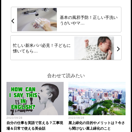
基本の風邪予防！正しい手洗い
うがいやマ…
忙しい新米パパ必見！子どもに
懐いてもら…
合わせて読みたい
2023/09/28
2023/08/28
自分の仕事を英語で言える？工事現
屋上緑化の目的やメリットは？今さ
場＆日常で使える英会話
ら聞けない屋上緑化のこと