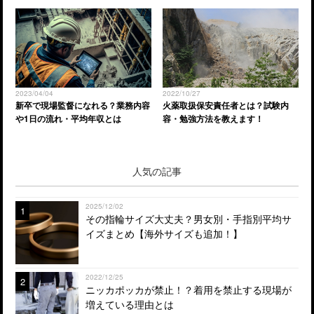
2023/04/04
2022/10/27
新卒で現場監督になれる？業務内容
火薬取扱保安責任者とは？試験内
や1日の流れ・平均年収とは
容・勉強方法を教えます！
人気の記事
2025/12/02
1
その指輪サイズ大丈夫？男女別・手指別平均サ
イズまとめ【海外サイズも追加！】
2022/12/25
2
ニッカポッカが禁止！？着用を禁止する現場が
増えている理由とは