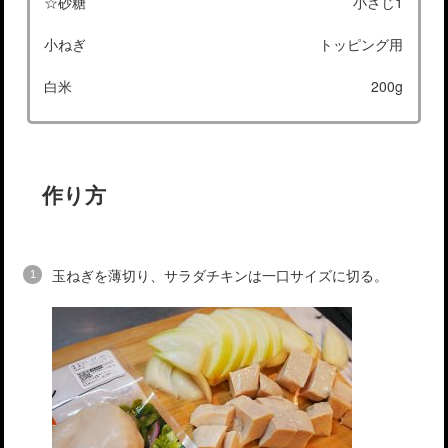
☆砂糖
小さじ1
小ねぎ
トッピング用
白米
200g
作り方
玉ねぎを薄切り、サラダチキンは一口サイズに切る。