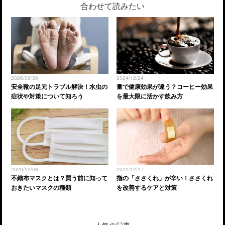
合わせて読みたい
2026/06/30
2024/12/24
安全靴の足元トラブル解決！水虫の
量で健康効果が違う？コーヒー効果
症状や対策について知ろう
を最大限に活かす飲み方
2020/12/08
2021/12/17
不織布マスクとは？買う前に知って
指の「ささくれ」が辛い！ささくれ
おきたいマスクの種類
を改善するケアと対策
人気の記事