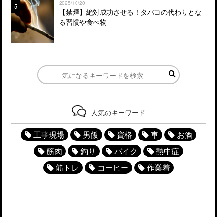
2025/10/20
5
【禁煙】絶対成功させる！タバコの代わりとな
る習慣や食べ物
人気のキーワード
工事現場
男飯
資格
車
お酒
筋肉
釣り
バイク
熱中症
筋トレ
コーヒー
作業着