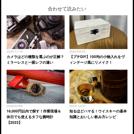
合わせて読みたい
2024/11/15
2022/09/05
カメラはどの種類を選ぶのが正解？
【プチDIY】100均の小物入れをヴ
ミラーレスと一眼レフの違い
ィンテージ風にリメイク！
2026/03/09
2023/12/27
16,000円以内で探す！作業現場＆
知るほどハマる！ウイスキーの基本
休日でも使えるタフな腕時計
知識とおいしい飲み方レシピ
【2023】