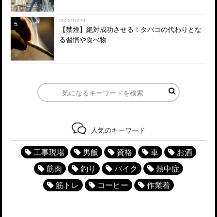
2025/10/20
5
【禁煙】絶対成功させる！タバコの代わりとな
る習慣や食べ物
人気のキーワード
工事現場
男飯
資格
車
お酒
筋肉
釣り
バイク
熱中症
筋トレ
コーヒー
作業着