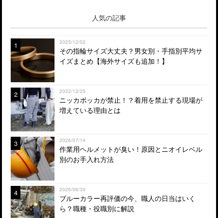
人気の記事
2025/12/02
1
その指輪サイズ大丈夫？男女別・手指別平均サ
イズまとめ【海外サイズも追加！】
2022/12/25
2
ニッカポッカが禁止！？着用を禁止する現場が
増えている理由とは
2026/07/14
3
作業用ヘルメットが臭い！原因とニオイレベル
別のお手入れ方法
2026/06/30
4
ブルーカラー再評価の今、職人の日当はいく
ら？職種・役職別に解説