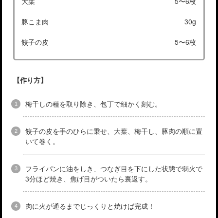
大葉
5〜6枚
豚こま肉
30g
餃子の皮
5〜6枚
【作り方】
梅干しの種を取り除き、包丁で細かく刻む。
餃子の皮を手のひらに乗せ、大葉、梅干し、豚肉の順に置
いて巻く。
フライパンに油をしき、つなぎ目を下にした状態で弱火で
3分ほど焼き、焦げ目がついたら裏返す。
肉に火が通るまでじっくりと焼けば完成！