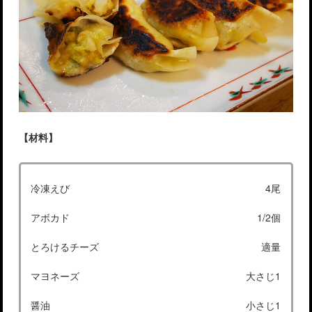
【材料】
冷凍えび
4尾
アボカド
1/2個
とろけるチーズ
適量
マヨネーズ
大さじ1
醤油
小さじ1