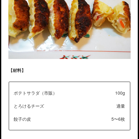
【材料】
ポテトサラダ（市販）
100g
とろけるチーズ
適量
餃子の皮
5〜6枚