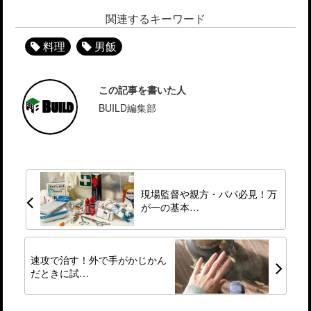
関連するキーワード
料理
男飯
この記事を書いた人
BUILD編集部
現場監督や親方・パパ必見！万
が一の基本…
速攻で治す！外で手がかじかん
だときに試…