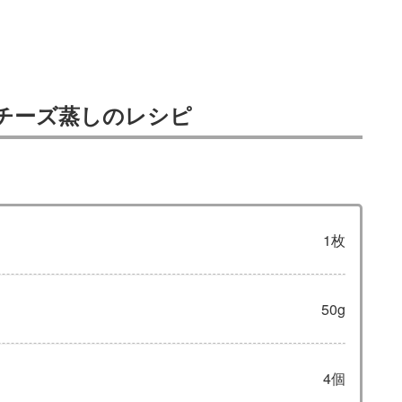
チーズ蒸しのレシピ
1枚
50g
4個