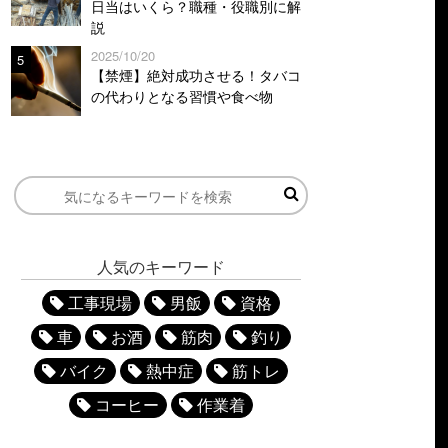
日当はいくら？職種・役職別に解
説
2025/10/20
5
【禁煙】絶対成功させる！タバコ
の代わりとなる習慣や食べ物
人気のキーワード
工事現場
男飯
資格
車
お酒
筋肉
釣り
バイク
熱中症
筋トレ
コーヒー
作業着