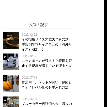
人気の記事
2025/12/02
1
その指輪サイズ大丈夫？男女別・
手指別平均サイズまとめ【海外サ
イズも追加！】
2022/12/25
2
ニッカポッカが禁止！？着用を禁
止する現場が増えている理由とは
2026/07/14
3
作業用ヘルメットが臭い！原因と
ニオイレベル別のお手入れ方法
2026/06/30
4
ブルーカラー再評価の今、職人の