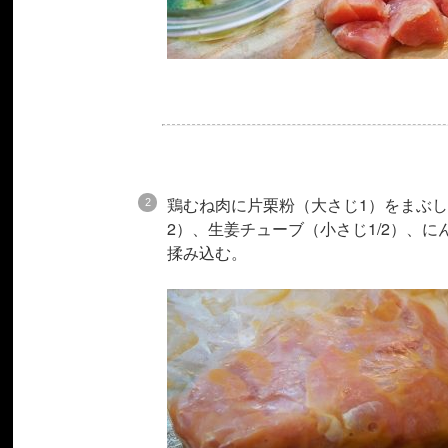
鶏むね肉に片栗粉（大さじ1）をまぶ
2）、生姜チューブ（小さじ1/2）、に
揉み込む。