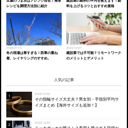
豆腐のつまみはアレンジ自在！簡単
建設業の給料の平均を教えます！給
レシピを調理方法別に紹介
料を上げるコツとおすすめ資格
2026/01/19
2020/10/27
冬の現場は寒すぎる！防寒の重ね
建設業では不可能？リモートワーク
着、レイヤリングのすすめ。
のメリットとデメリット
人気の記事
2025/12/02
1
その指輪サイズ大丈夫？男女別・手指別平均サ
イズまとめ【海外サイズも追加！】
2022/12/25
2
ニッカポッカが禁止！？着用を禁止する現場が