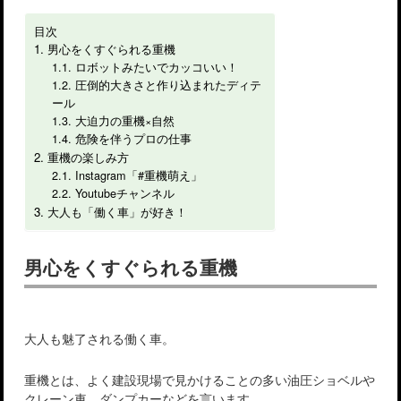
目次
男心をくすぐられる重機
ロボットみたいでカッコいい！
圧倒的大きさと作り込まれたディテ
ール
大迫力の重機×自然
危険を伴うプロの仕事
重機の楽しみ方
Instagram「#重機萌え」
Youtubeチャンネル
大人も「働く車」が好き！
男心をくすぐられる重機
大人も魅了される働く車。
重機とは、よく建設現場で見かけることの多い油圧ショベルや
クレーン車、ダンプカーなどを言います。