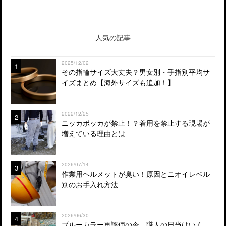
人気の記事
2025/12/02
1
その指輪サイズ大丈夫？男女別・手指別平均サ
イズまとめ【海外サイズも追加！】
2022/12/25
2
ニッカポッカが禁止！？着用を禁止する現場が
増えている理由とは
2026/07/14
3
作業用ヘルメットが臭い！原因とニオイレベル
別のお手入れ方法
2026/06/30
4
ブルーカラー再評価の今、職人の日当はいく