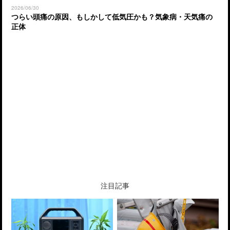
2026/06/30
2026
つらい頭痛の原因、もしかして低気圧かも？気象病・天気痛の
ア
正体
注目記事