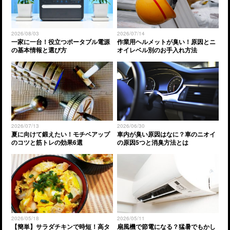
2026/08/03
2026/07/14
一家に一台！役立つポータブル電源
作業用ヘルメットが臭い！原因とニ
の基本情報と選び方
オイレベル別のお手入れ方法
2026/07/13
2026/06/30
夏に向けて鍛えたい！モチベアップ
車内が臭い原因はなに？車のニオイ
のコツと筋トレの効果6選
の原因5つと消臭方法とは
2026/05/18
2026/05/11
【簡単】サラダチキンで時短！高タ
扇風機で節電になる？猛暑でもかし