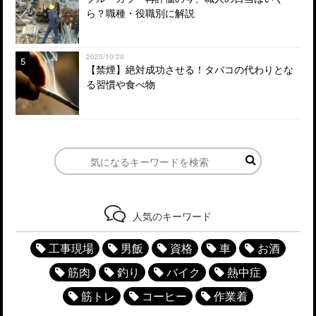
ら？職種・役職別に解説
2025/10/20
5
【禁煙】絶対成功させる！タバコの代わりとな
る習慣や食べ物
人気のキーワード
工事現場
男飯
資格
車
お酒
筋肉
釣り
バイク
熱中症
筋トレ
コーヒー
作業着