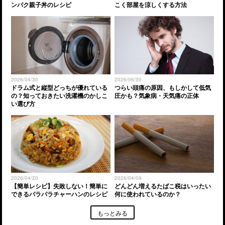
ンパク親子丼のレシピ
こく部屋を涼しくする方法
2026/04/30
2026/06/30
ドラム式と縦型どっちが優れている
つらい頭痛の原因、もしかして低気
の？知っておきたい洗濯機のかしこ
圧かも？気象病・天気痛の正体
い選び方
2026/04/20
2026/04/09
【簡単レシピ】失敗しない！簡単に
どんどん増えるたばこ税はいったい
できるパラパラチャーハンのレシピ
何に使われているのか？
もっとみる